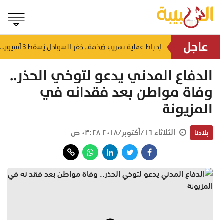
عاجل
شمل غرامات وإغلاقاً نهائياً.. "حماية المستهلك" تُعلن صدور حكم قضائي بحق مؤسستين بمسقط
إحباط عملية تهريب ضخمة.. خفر السواحل يُسقط 3 آسيويين بحوزتهم 66 كجم من الكريستال
منذ ساعتين
الدفاع المدني يدعو لتوخي الحذر..
وفاة مواطن بعد فقدانه في
المزيونة
الثلاثاء ١٦/أكتوبر/٢٠١٨ ٠٣:٢٨ ص
بلادنا