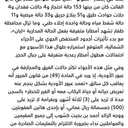
الفائت كان من بينها 153 حالة احتجاز و4 حالات فقدان و4
حلات حوادث طرق و51 ببلاغ حريق و33 حالة مرضية و11
حالة شفط مياه وحالة واحدة إخلاء طبي. وما تزال محافظة
ظفار تشهد أمطارا متفرقة بفعل الحالة المدارية «لبان»،
مع بدء تأثيرات أخدود المنخفض الجوي على الأجزاء
الشمالية، المتوقع استمراره طوال هذا الأسبوع مع
احتمالات هطول أمطار رعدية متفرقة على جبال الحجر.
وفي مثل هذه الأجواء تكثر حالات الغرق والمجازفة في
عبور الأودية، إذ ورد في المادة (49) من قانون المرور أنه
يعاقب كل سائق «تعمد عبور الأودية بشكل ينجم عنه
تعريض حياته أو حياة الركاب معه أو الغير للخطر» بالسجن
مدة لا تزيد على (3) ثلاثة أشهر، وبغرامة لا تزيد على
(500) خمسمائة ريال عماني، أو بإحدى هاتين العقوبتين.
ووجه الرائد أحمد بن بخيت كشوب إلى جميع المقيمين
والمواطنين نداء بضرورة الالتزام بالتعليمات الصادرة من