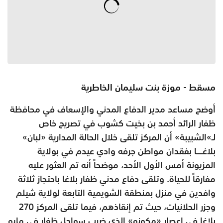
مسقط - موزة بنت سليمان الخاطرية
أوضح مساعد مدير الدفاع المدني والإسعاف في محافظة
ظفار الرائد أحمد بن بخيت كشوب في تصريح خاص
لـ»الشبيبة» أن المركز تلقى خلال الحالة المدارية «لبان»
بلاغــــا بفقدان مواطن جرفه وادي عيدم في بولاية
المزيونة أمس الأول الأحد، موضحاً أنه تم العثور عليه
مفارقاً للحياة. وتلقى دفاع مدني ظفار بلاغا باحتجاز ثلاثة
وافدين في منزل بمنطقة الشويمية التابعة لولاية شيلم
وجزر الحلانيات، حيث تم إنقاذهم، فيما تلقى المركز 270
بلاغا في إعصار «مكونو» الذي ضرب سواحل ظفار في مايو