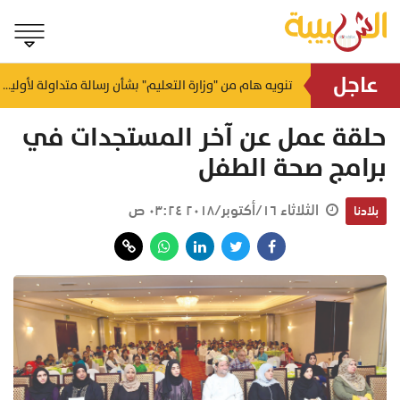
عاجل
يصل لـ 4 أمتار ببعض السواحل.. الأرصاد تكشف حالة البحر والرياح اليوم
تنويه هام من "وزارة التعليم" بشأن رسالة متداولة لأولياء الأمور
منذ ٤٤ دقيقة
حلقة عمل عن آخر المستجدات في
برامج صحة الطفل
الثلاثاء ١٦/أكتوبر/٢٠١٨ ٠٣:٢٤ ص
بلادنا