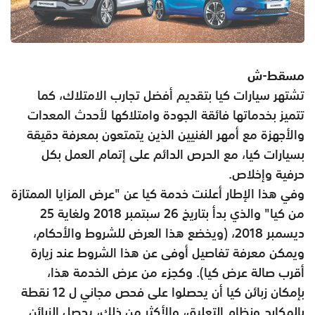
مسقط-ش
تشتهر سيارات كيا بتقديم أفضل تجارب الامتلاك، كما
تتميز بخدماتها فائقة الجودة وامتلاكها لأحدث المعدات
والأجهزة مع أمهر الفنيين الذين يتمتعون بمعرفة دقيقة
بسيارات كيا، مع الحرص الدائم على إتمام العمل بكل
حرفية وإخلاص.
وفي هذا الإطار أعلنت خدمة كيا عن "عرض المزايا الممتازة
من كيا" والذي بدأ بتاريخ 26 سبتمبر 2018 ولغاية 25
ديسمبر 2018، (ويخضع هذا العرض للشروط والأحكام،
ويمكن معرفة تفاصيل أوفى عن هذا الشروط عند زيارة
أقرب صالة عرض كيا). وكجزء من عرض الخدمة هذا،
بإمكان زبائن كيا أن يحصلوا على فحص مجاني ل 12 نقطة
بالمكابح ونظام التعليق، والأكثر من ذلك، يحصل الزبائن