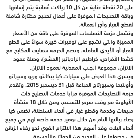
على 20 نقطة عناية عن كل 10 ريالات عُمانية يتم إنفاقها
وباقة التصليحات الموفرة على أعمال تصليح مختارة شاملة
لقطع الغيار وأجر العمالة.
وتشمل حزمة التصليحات الموفرة على باقة من الأسعار
المميزة والتي تشجع على توفيرات كبيرة سواءً على قطع
الغيار أو الأيدي العاملة، وتضم الحزمة سفايف المكابح مع
كشط الأقراص، خراطيم الرادياتير (المشع)، وصلة عمود
الاتزان، مجموعة الجلب المعدنية لعمود الاتزان.
ويسري هذا العرض على سيارات كيا بيكانتو وريو وسيراتو
وأوبتيما وسبورتاج المباعة قبل 31 ديسمبر 2015. وتقدم
حزمة التصليحات الموفرة مزايا خدمات التصليح ذات
الأولوية مع وقت سريع للتسليم، ومن خلال 18 منشأة
مبيعات وخدمة وقطع غيار في أنحاء السلطنة، تضمن كيا
رضاء زبائنها التام من خلال توفير خدمة خاصة لهم في جميع
أنحاء البلاد، وقد أسهم هذا الالتزام القوي نحو رضاء الزبائن
في حصولها على العديد من الجوائز والأوسمة.