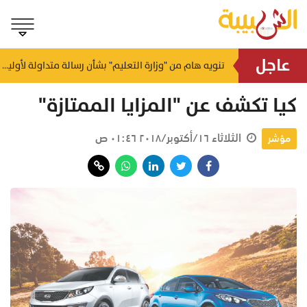
عاجل
يصل لـ 4 أمتار ببعض السواحل.. الأرصاد تكشف حالة البحر والرياح اليوم
تنويه هام من "وزارة التعليم" بشأن رسالة متداولة لأولياء الأمور
منذ ٤٧ دقيقة
كيا تكشف عن "المزايا الممتازة"
الثلاثاء ١٦/أكتوبر/٢٠١٨ ٠١:٤٦ ص
مؤشر