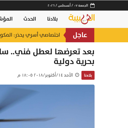
الجمعة ٠٧ / أغسطس / ٢٠٢٦
بلادنا
الحدث
المؤش
عاجل
اختصاصي أسري يحذر: المكوث 
بحرية دولية
الأحد ١٤/أكتوبر/٢٠١٨ ١٨:٠٥ م
بلادنا