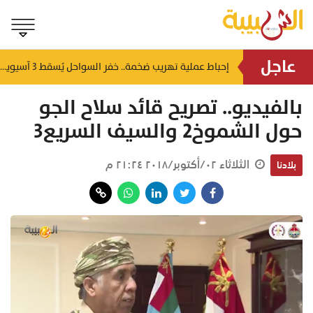
عاجل
شمل غرامات وإغلاقاً نهائياً.. "حماية المستهلك" تُعلن صدور حكم قضائي بحق مؤسستين بمسقط
إحباط عملية تهريب ضخمة.. خفر السواحل يُسقط 3 آسيويين بحوزتهم 66 كجم من الكريستال
منذ ٤ ساعات
بالفيديو.. تصريح قائد سلاح الجو
حول الشموخ2 والسيف السريع3
الثلاثاء ٠٢/أكتوبر/٢٠١٨ ٢١:٢٤ م
بلادنا