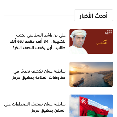
أحدث الأخبار
علي بن راشد المطاعني يكتب
للشبيبة: :34 ألف مقعد لـ65 ألف
طالب.. أين يذهب النصف الآخر؟
سلطنة عمان تكشف تقدمًا في
مفاوضات الملاحة بمضيق هرمز
سلطنة عمان تستنكر الاعتداءات على
السفن بمضيق هرمز