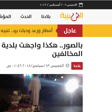
الخميس ٠٦ / أغسطس / ٢٠٢٦
بلادنا
الحدث
المؤش
عاجل
أمطار ورعد وحبات برد.. تنبي
 دقيقة
بالصور.. هكذا واجهت بلدية 
المخالفين
الخميس ١٣/سبتمبر/٢٠١٨ ٠١:٤٦ ص
بلادنا