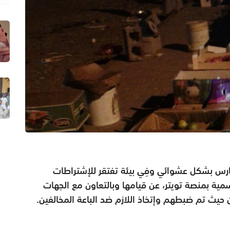
ُمارس بشكل عشوائي وفِي بيئة تفتقر للإشتراطات
سمية بمنصة تويتر، عن قيامها وبالتعاون مع الجهات
 حيث تم ضبطهم وإتخاذ اللازم ضد الباعة المخالفين.