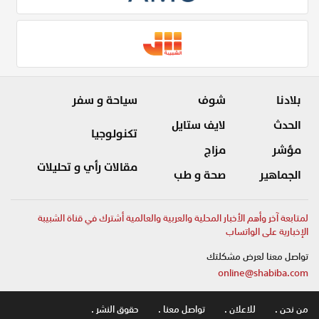
بلادنا
شوف
سياحة و سفر
الحدث
لايف ستايل
تكنولوجيا
مؤشر
مزاج
مقالات رأي و تحليلات
الجماهير
صحة و طب
لمتابعة آخر وأهم الأخبار المحلية والعربية والعالمية أشترك في قناة الشبيبة
الإخبارية على الواتساب
تواصل معنا لعرض مشكلتك
online@shabiba.com
من نحن .
للاعلان .
تواصل معنا .
حقوق النشر .