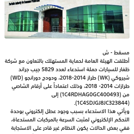
مسقط - ش
أطلقت الهيئة العامة لحماية المستهلك بالتعاون مع شركة
ظفار للسيارات حملة استدعاء لعدد 5829 جيب جراند
شيروكي (
WK
) طراز 2014-2018، ودودج دورانجو (
WD
)
طرازات 2014- 2018، وذلك اعتماداً على أرقام الشاصي
من (
1C4RDHAG0GC400493
) إلى
).
1C4SDJGJ8JC323844
(
ويأتي هذا الاستدعاء بسبب وجود عطل إلكتروني بوحدة
التحكم الإلكتروني لمثبت السرعة بالمركبات المستدعاة،
ففي بعض الحالات يكون النظام غير قادر على الاستجابة