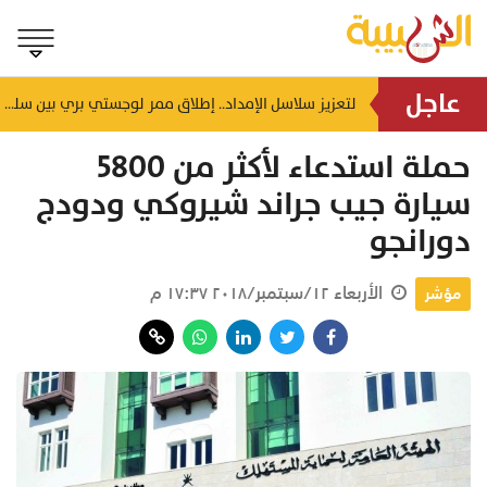
عاجل
اختصاصي أسري يحذر: المكوث الطويل في بيت الأهل قد يهدد استقرار الحياة الزوجية
لتعزيز سلاسل الإمداد.. إطلاق ممر لوجستي بري بين سلطنة عُمان والمملكة العربية السعودية
منذ ساعتين
حملة استدعاء لأكثر من 5800
سيارة جيب جراند شيروكي ودودج
دورانجو
الأربعاء ١٢/سبتمبر/٢٠١٨ ١٧:٣٧ م
مؤشر