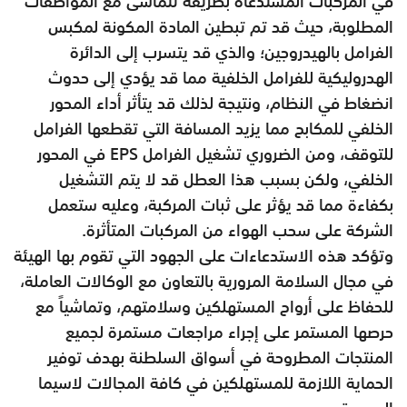
في المركبات المستدعاة بطريقة تتماشى مع المواصفات
المطلوبة، حيث قد تم تبطين المادة المكونة لمكبس
الفرامل بالهيدروجين؛ والذي قد يتسرب إلى الدائرة
الهدروليكية للفرامل الخلفية مما قد يؤدي إلى حدوث
انضغاط في النظام، ونتيجة لذلك قد يتأثر أداء المحور
الخلفي للمكابح مما يزيد المسافة التي تقطعها الفرامل
للتوقف، ومن الضروري تشغيل الفرامل
EPS
في المحور
الخلفي، ولكن بسبب هذا العطل قد لا يتم التشغيل
بكفاءة مما قد يؤثر على ثبات المركبة، وعليه ستعمل
الشركة على سحب الهواء من المركبات المتأثرة.
وتؤكد هذه الاستدعاءات على الجهود التي تقوم بها الهيئة
في مجال السلامة المرورية بالتعاون مع الوكالات العاملة،
للحفاظ على أرواح المستهلكين وسلامتهم، وتماشياً مع
حرصها المستمر على إجراء مراجعات مستمرة لجميع
المنتجات المطروحة في أسواق السلطنة بهدف توفير
الحماية اللازمة للمستهلكين في كافة المجالات لاسيما