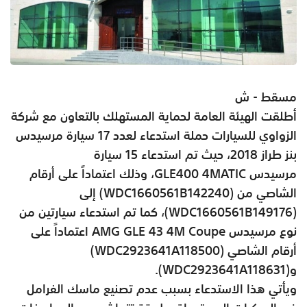
مسقط - ش
أطلقت الهيئة العامة لحماية المستهلك بالتعاون مع شركة
الزواوي للسيارات حملة استدعاء لعدد 17 سيارة مرسيدس
بنز طراز 2018، حيث تم استدعاء 15 سيارة
مرسيدس
GLE400 4MATIC
، وذلك اعتماداً على أرقام
الشاصي من (
WDC1660561B142240
) إلى
(
WDC1660561B149176
)، كما تم استدعاء سيارتين من
نوع مرسيدس
AMG GLE 43 4M Coupe
اعتماداً على
أرقام الشاصي (
WDC2923641A118500
)
و(
WDC2923641A118631
).
ويأتي هذا الاستدعاء بسبب عدم تصنيع ماسك الفرامل