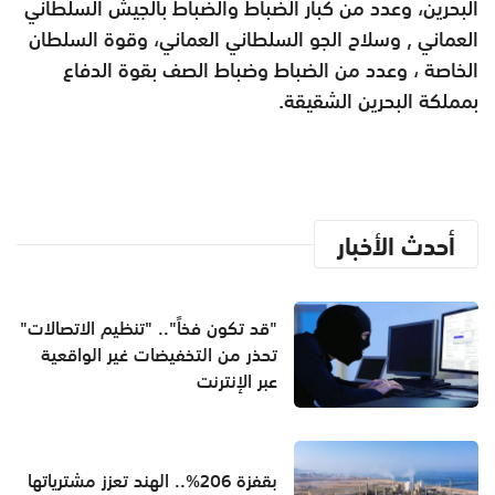
البحرين، وعدد من كبار الضباط والضباط بالجيش السلطاني
العماني , وسلاح الجو السلطاني العماني، وقوة السلطان
الخاصة ، وعدد من الضباط وضباط الصف بقوة الدفاع
بمملكة البحرين الشقيقة.
أحدث الأخبار
"قد تكون فخاً".. "تنظيم الاتصالات"
تحذر من التخفيضات غير الواقعية
عبر الإنترنت
بقفزة 206%.. الهند تعزز مشترياتها