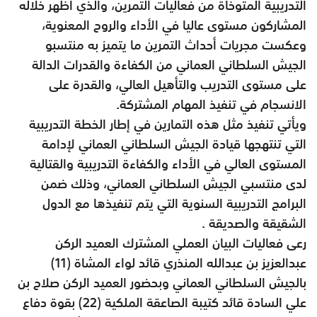
التدريبية المتوخاة من فعاليات التمرين، والذي أظهر خلاله
المشاركون مستوى عاليا في الأداء والروح المعنوية،
وعكست مجريات أحداث التمرين ما يتميز به منتسبو
الجيش السلطاني العماني من الكفاءة والقدرات الدالة
على مستوى التدريب والتأهيل العالي، والقدرة على
الانسجام في تنفيذ المهام المشتركة.
ويأتي تنفيذ مثل هذه التمارين في إطار الخطة التدريبية
التي تنتهجها قيادة الجيش السلطاني العماني لإدامة
المستوى العالي في الأداء والكفاءة التدريبية والقتالية
لدى منتسبي الجيش السلطاني العماني، وذلك ضمن
البرامج التدريبية السنوية التي يتم تنفيذها مع الدول
الشقيقة والصديقة .
رعى فعاليات البيان العملي المشترك العميد الركن
عبدالعزيز بن عبدالله المنذري قائد لواء المشاة (11)
بالجيش السلطاني العماني وبحضور العميد الركن صلاح بن
علي السادة قائد كتيبة الصاعقة الملكية (22) بقوة دفاع