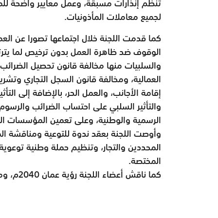
تنظم إنذارات مسبقة، وعمل معايير واضحة للمط
لجميع معاملات المأذونيات.
كما قدمت اللجنة خلال اجتماعها تصورا عن ال
الوقوف ضد ظاهرة العمل بدون ترخيص لما يترتب
والسلبيات منها مخالفة قانون تحصيل الضرائب
العمالية، ومخالفة قانون السجل التجاري وتشر
إقامة الأجانب، والعمل الحر، بالإضافة إلى الت
والتأثير السلبي على احتساب الضرائب والرسوم، 
الرسمية والوطنية، وعلى تعمين المؤسسات ال
وأوصت اللجنة بعقد ندوة للتوعية ومناقشة ا
المحددين والتجار، وتنظيم حملة وطنية توعوي
المختصة.
كما ناقش أعضاء اللجنة رؤية عمان 2040م، وما يخص اللجنة في مجال تنظيم سوق العمل.