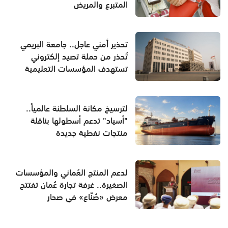
المتبرع والمريض
تحذير أمني عاجل.. جامعة البريمي
تُحذر من حملة تصيد إلكتروني
تستهدف المؤسسات التعليمية
لترسيخ مكانة السلطنة عالمياً..
"أسياد" تدعم أسطولها بناقلة
منتجات نفطية جديدة
لدعم المنتج العُماني والمؤسسات
الصغيرة.. غرفة تجارة عُمان تفتتح
معرض «صُنّاع» في صحار