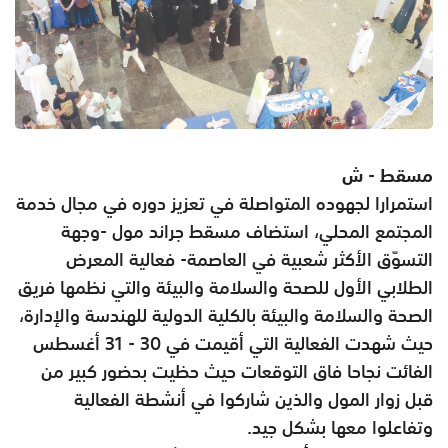
مسقط - ش
استمرارا لجهوده المتواصلة في تعزيز دوره في مجال خدمة
المجتمع المحلي، استضاف مسقط جراند مول -وجهة
التسوّق الأكثر شعبية في العاصمة- فعالية المعرض
الطلابي الأول للصحة والسلامة والبيئة والتي نظمها فريق
الصحة والسلامة والبيئة بالكلية الدولية للهندسة والإدارة،
حيث شهدت الفعالية التي أقيمت في 30 - 31 أغسطس
الفائت نجاحا فاق التوقعات حيث حظيت بحضور كبير من
قبل زوار المول والذين شاركوا في أنشطة الفعالية
وتفاعلوا معها بشكل جيد.