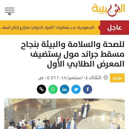
عاجل
"قد لا تعرف من أنقذت".. وزارة الصحة تُوجه رسالة مؤثرة حول التبرع بالدم
السعودية: بدء فعاليات "المزاد الدولي لمزارع إنتاج الصقور 2026"
منذ ٥٠ دقيقة
للصحة والسلامة والبيئة بنجاح
مسقط جراند مول يستضيف
المعرض الطلابي الأول
الثلاثاء ٠٤/سبتمبر/٢٠١٨ ٠٤:٤٦ ص
مؤشر