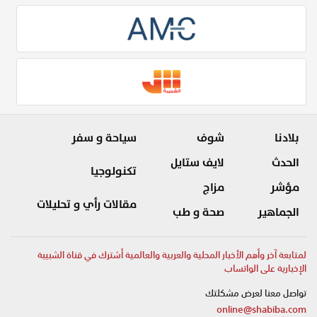
بلادنا
شوف
سياحة و سفر
الحدث
لايف ستايل
تكنولوجيا
مؤشر
مزاج
مقالات رأي و تحليلات
الجماهير
صحة و طب
لمتابعة آخر وأهم الأخبار المحلية والعربية والعالمية أشترك في قناة الشبيبة
الإخبارية على الواتساب
تواصل معنا لعرض مشكلتك
online@shabiba.com