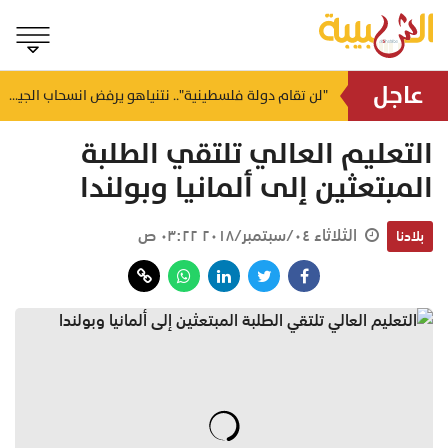
عاجل
ضرب شنغهاي وتشجيانغ.. سفارة عُمان تدعو لتوخي الحيطة إثر إعصار مداري بالصين
"لن تقام دولة فلسطينية".. نتنياهو يرفض انسحاب الجيش من غزة ويشترط تجريد السلاح
منذ ١٦ ساعة
التعليم العالي تلتقي الطلبة
المبتعثين إلى ألمانيا وبولندا
الثلاثاء ٠٤/سبتمبر/٢٠١٨ ٠٣:٢٢ ص
بلادنا