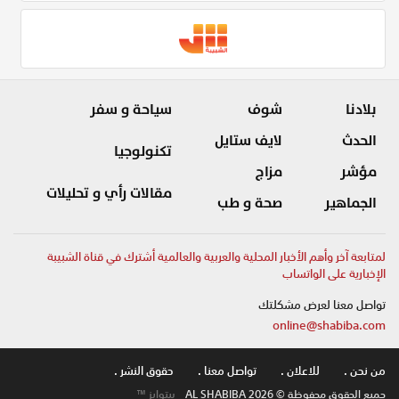
بلادنا
شوف
سياحة و سفر
الحدث
لايف ستايل
تكنولوجيا
مؤشر
مزاج
مقالات رأي و تحليلات
الجماهير
صحة و طب
لمتابعة آخر وأهم الأخبار المحلية والعربية والعالمية أشترك في قناة الشبيبة
الإخبارية على الواتساب
تواصل معنا لعرض مشكلتك
online@shabiba.com
من نحن .
للاعلان .
تواصل معنا .
حقوق النشر .
جميع الحقوق محفوظة © AL SHABIBA 2026
بيتوايز ™