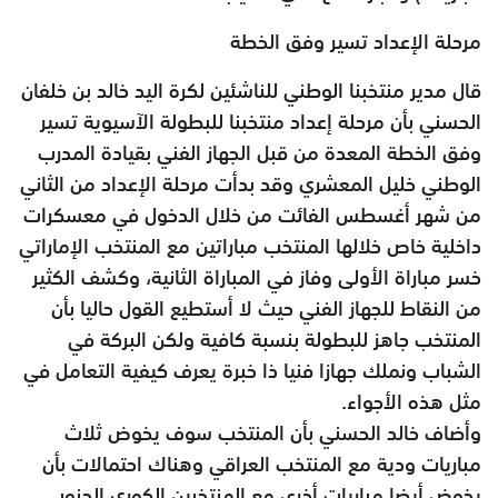
مرحلة الإعداد تسير وفق الخطة
قال مدير منتخبنا الوطني للناشئين لكرة اليد خالد بن خلفان
الحسني بأن مرحلة إعداد منتخبنا للبطولة الآسيوية تسير
وفق الخطة المعدة من قبل الجهاز الفني بقيادة المدرب
الوطني خليل المعشري وقد بدأت مرحلة الإعداد من الثاني
من شهر أغسطس الفائت من خلال الدخول في معسكرات
داخلية خاص خلالها المنتخب مباراتين مع المنتخب الإماراتي
خسر مباراة الأولى وفاز في المباراة الثانية، وكشف الكثير
من النقاط للجهاز الفني حيث لا أستطيع القول حاليا بأن
المنتخب جاهز للبطولة بنسبة كافية ولكن البركة في
الشباب ونملك جهازا فنيا ذا خبرة يعرف كيفية التعامل في
مثل هذه الأجواء.
وأضاف خالد الحسني بأن المنتخب سوف يخوض ثلاث
مباريات ودية مع المنتخب العراقي وهناك احتمالات بأن
يخوض أيضا مباريات أخرى مع المنتخبين الكوري الجنوبي