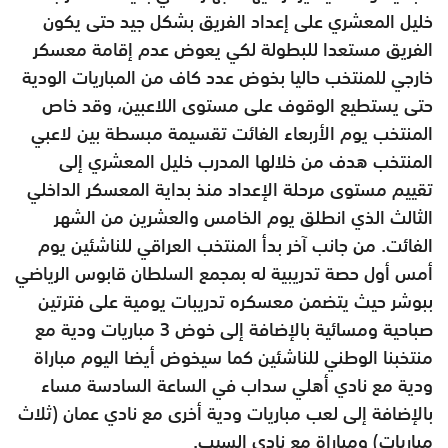
خليل المعشري على إعداد الفريق بشكل جيد حتى يكون
الفريق مستعدا للبطولة لكي يعوض عدم إقامة معسكر
خارجي للمنتخب حاليا بخوض عدد كاف من المباريات الودية
حتى يستطيع الوقوف على مستوى اللاعبين، وقد خاص
المنتخب يوم الأربعاء الفائت تقسيمة مبسطة بين لاعبي
المنتخب هدف من خلالها المدرب خليل المعشري إلى
تقييم مستوى مرحلة الإعداد منذ بداية المعسكر الداخلي
الثالث الذي انطلق يوم الخامس والعشرين من الشهر
الفائت. من جانب آخر بدأ المنتخب العراقي للناشئين يوم
أمس أول حصة تدريبية له بمجمع السلطان قابوس الرياضي
ببوشر حيث يتضمن معسكره تدريبات يومية على فترتين
صباحية ومسائية بالإضافة إلى خوض 3 مباريات ودية مع
منتخبنا الوطني للناشئين كما سيخوض أيضا اليوم مباراة
ودية مع نادي أهلي سداب في الساعة السادسة مساء
بالإضافة إلى لعب مباريات ودية أخرى مع نادي عمان (ثلاث
مباريات) ومباراة مع نادي السيب.