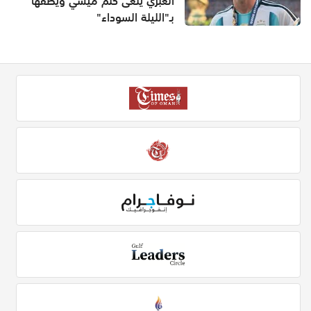
العبري ينعى حلم ميسي ويصفها
بـ"الليلة السوداء"