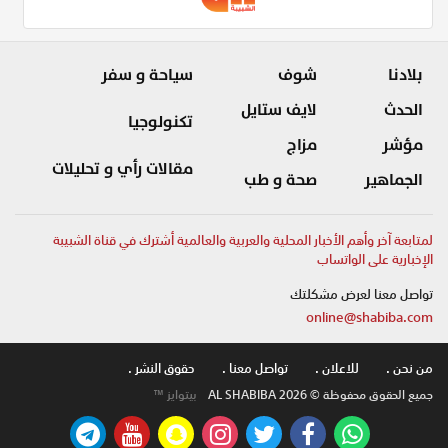
بلادنا
شوف
سياحة و سفر
الحدث
لايف ستايل
تكنولوجيا
مؤشر
مزاج
مقالات رأي و تحليلات
الجماهير
صحة و طب
لمتابعة آخر وأهم الأخبار المحلية والعربية والعالمية أشترك في قناة الشبيبة
الإخبارية على الواتساب
تواصل معنا لعرض مشكلتك
online@shabiba.com
من نحن .
للاعلان .
تواصل معنا .
حقوق النشر .
جميع الحقوق محفوظة © AL SHABIBA 2026
بيتوايز ™