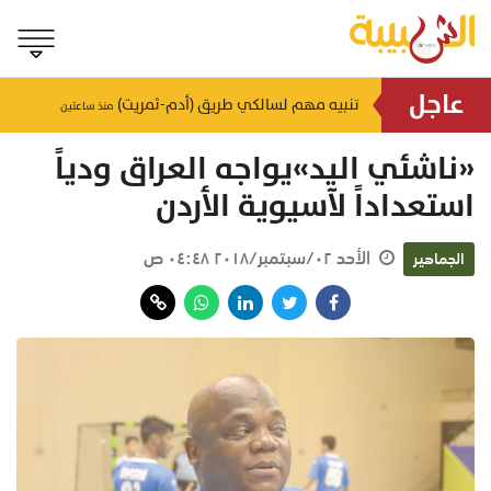
عاجل
المدينة الطبية الجامعية تنجح في أول عملية استبدال كامل للمفصل الفكي الصدغي
تنبيه مهم لسالكي طريق (أدم-ثمريت)
منذ ساعتين
منذ ساعتين
«ناشئي اليد»يواجه العراق ودياً
استعداداً لآسيوية الأردن
الأحد ٠٢/سبتمبر/٢٠١٨ ٠٤:٤٨ ص
الجماهير