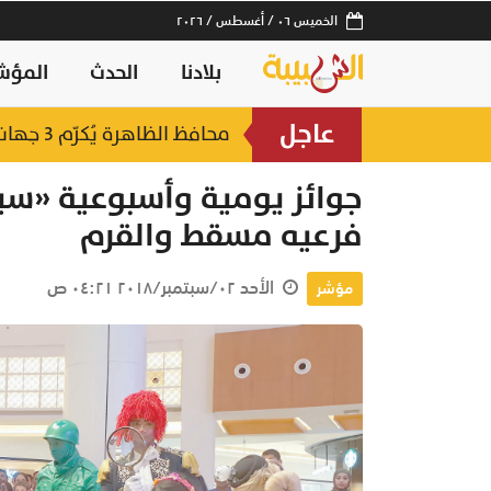
الخميس ٠٦ / أغسطس / ٢٠٢٦
بلادنا
الحدث
المؤش
عاجل
لصناعات السمكية
محافظ الظاهرة يُكرّم 3 جهات حكومية بجائزة "أفضل منفذ تقديم خدمة" لعام 2025
منذ ٧ ساعات
جوائز يومية وأسبوعية «سي
فرعيه مسقط والقرم
الأحد ٠٢/سبتمبر/٢٠١٨ ٠٤:٢١ ص
مؤشر