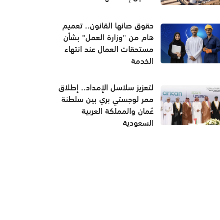
حقوق صانها القانون.. تعميم
هام من "وزارة العمل" بشأن
مستحقات العمال عند انتهاء
الخدمة
لتعزيز سلاسل الإمداد.. إطلاق
ممر لوجستي بري بين سلطنة
عُمان والمملكة العربية
السعودية