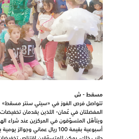
مسقط - ش
تتواصل فرص الفوز في «سيتي سنتر مسقط» و«سي
المفضلتان في عُمان- اللذين يقدمان تخفيضات ك
ويتأهّل المتسوّقون في المركزين عند شراء اله
جانب ذلك، يمكن للمتسوّقين اقتناص تخفيضات ك