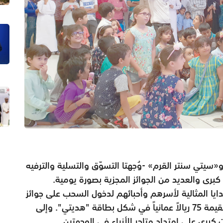
تي سنتر القرم» -وُجهتا التسوّق والتسلية والترفيه
برى والعديد من الجوائز المجزية بصورة يومية.
دايا المثالية لأسرهم وأحبائهم لدخول السحب على جوائز
أسبوعية بقيمة 100 ريال عماني وجوائز يومية بقيمة 75 ريالاً عمانياً في شكل بطاقة "هديتي". وإلى
برى على امتداد متاجر الأزياء في الوجهتين.