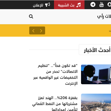
بث الشبيبة
للإعلان
ات رأي
لتعزيز سلاسل الإمداد.. إطلاق 
أحدث الأخبار
"قد تكون فخاً".. "تنظيم
الاتصالات" تحذر من
التخفيضات غير الواقعية عبر
الإنترنت
بقفزة 206%.. الهند تعزز
مشترياتها من النفط العُماني
لتأمين إمداداتها