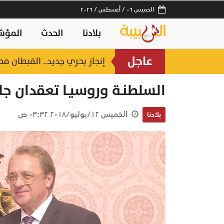
الخميس ٠٦ / أغسطس / ٢٠٢٦
بلادنا
الحدث
المؤش
عاجل
إنجاز بحري جديد.. القبطان
السلطنـة وروسيـا تعقدان ج
الخميس ١٢/يوليو/٢٠١٨ ٠٣:٣٢ ص
بلادنا