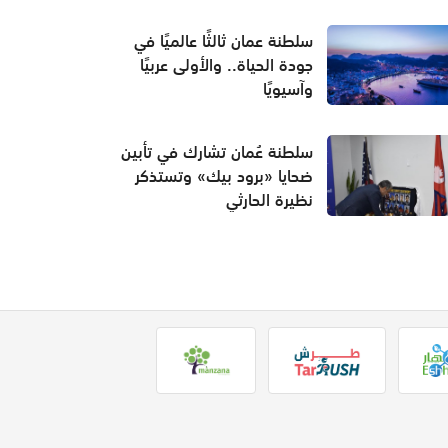
سلطنة عمان ثالثًا عالميًا في
جودة الحياة.. والأولى عربيًا
وآسيويًا
سلطنة عُمان تشارك في تأبين
ضحايا «برود بيك» وتستذكر
نظيرة الحارثي