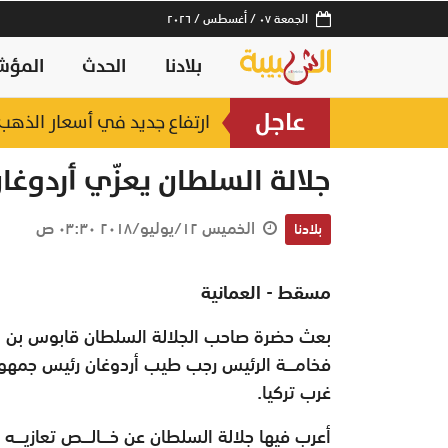
الجمعة ٠٧ / أغسطس / ٢٠٢٦
بلادنا
الحدث
المؤش
عاجل
ارتفاع جديد في أسعار الذهب.. وعيار 21 عند 2
جلالة السلطان يعزّي أردوغا
الخميس ١٢/يوليو/٢٠١٨ ٠٣:٣٠ ص
بلادنا
مسقط - العمانية
بعث حضرة صاحب الجلالة السلطان قابوس بن سع
فخامـــة الرئيس رجب طيب أردوغان رئيس جمهو
غرب تركيا.
أعرب فيها جلالة السلطان عن خـــالـــص تعازيـ