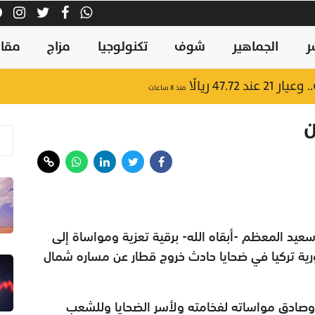
ر
الجماهير
شوف
تكنولوجيا
مزاج
مقال
47.7 ريالًا
منذ ٨ ساعات
ن
يد المعظم -أبقاه الله- برقية تعزية ومواساة إلى
رية تركيا في ضحايا حادث خروج قطار عن مساره شمال
ــه وصادق مواساته لفخامته ولأسر الضحايا وللشعب