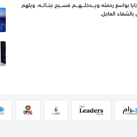
 بواسع رحمته ويـــدخلـــهـــم فســـيح جنــاتــه، ويلهم
بالشفاء العاجل.